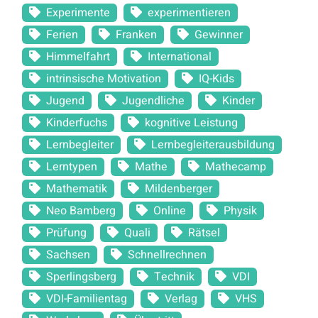
Experimente
experimentieren
Ferien
Franken
Gewinner
Himmelfahrt
International
intrinsische Motivation
IQ-Kids
Jugend
Jugendliche
Kinder
Kinderfuchs
kognitive Leistung
Lernbegleiter
Lernbegleiterausbildung
Lerntypen
Mathe
Mathecamp
Mathematik
Mildenberger
Neo Bamberg
Online
Physik
Prüfung
Quali
Rätsel
Sachsen
Schnellrechnen
Sperlingsberg
Technik
VDI
VDI-Familientag
Verlag
VHS