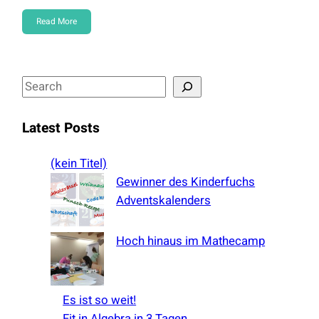
Read More
S
e
a
Latest Posts
r
c
(kein Titel)
h
Gewinner des Kinderfuchs
Adventskalenders
Hoch hinaus im Mathecamp
Es ist so weit!
Fit in Algebra in 3 Tagen