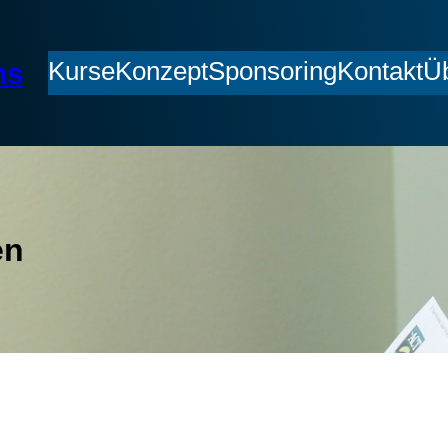
Kurse
Konzept
Sponsoring
Kontakt
Ü
hs
en