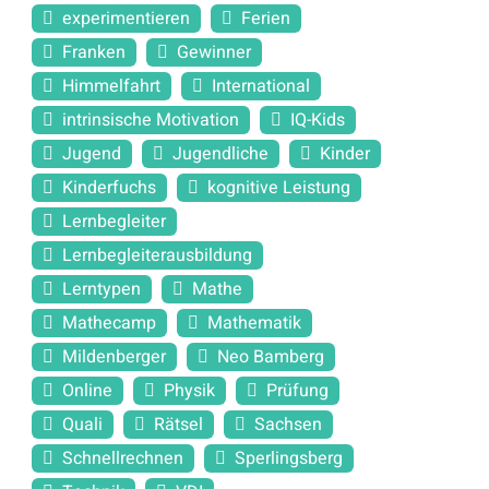
experimentieren
Ferien
Franken
Gewinner
Himmelfahrt
International
intrinsische Motivation
IQ-Kids
Jugend
Jugendliche
Kinder
Kinderfuchs
kognitive Leistung
Lernbegleiter
Lernbegleiterausbildung
Lerntypen
Mathe
Mathecamp
Mathematik
Mildenberger
Neo Bamberg
Online
Physik
Prüfung
Quali
Rätsel
Sachsen
Schnellrechnen
Sperlingsberg