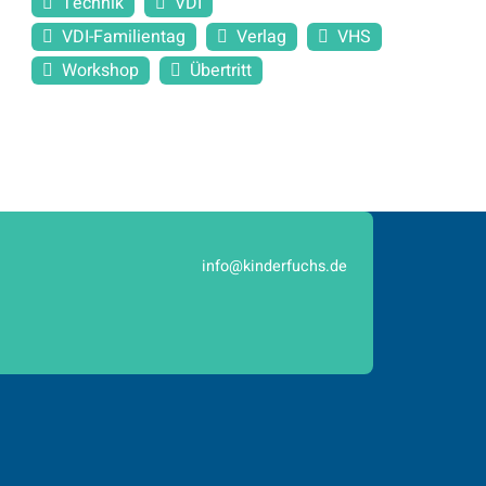
Technik
VDI
VDI-Familientag
Verlag
VHS
Workshop
Übertritt
info@kinderfuchs.de