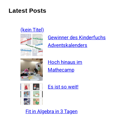
a
Latest Posts
r
c
(kein Titel)
h
Gewinner des Kinderfuchs
Adventskalenders
Hoch hinaus im
Mathecamp
Es ist so weit!
Fit in Algebra in 3 Tagen