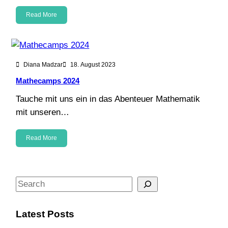
Read More
Diana Madzar
18. August 2023
Mathecamps 2024
Tauche mit uns ein in das Abenteuer Mathematik
mit unseren…
Read More
S
e
a
Latest Posts
r