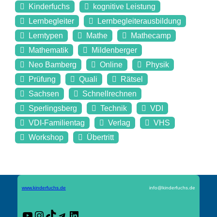
Kinderfuchs
kognitive Leistung
Lernbegleiter
Lernbegleiterausbildung
Lerntypen
Mathe
Mathecamp
Mathematik
Mildenberger
Neo Bamberg
Online
Physik
Prüfung
Quali
Rätsel
Sachsen
Schnellrechnen
Sperlingsberg
Technik
VDI
VDI-Familientag
Verlag
VHS
Workshop
Übertritt
www.kinderfuchs.de
info@kinderfuchs.de
YouTube
Instagram
TikTok
Telegram
LinkedIn