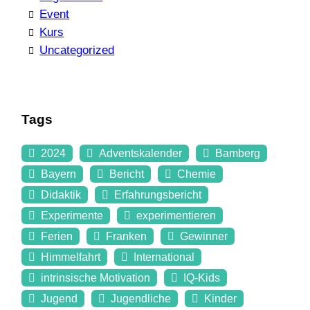
Event
Kurs
Uncategorized
Tags
2024
Adventskalender
Bamberg
Bayern
Bericht
Chemie
Didaktik
Erfahrungsbericht
Experimente
experimentieren
Ferien
Franken
Gewinner
Himmelfahrt
International
intrinsische Motivation
IQ-Kids
Jugend
Jugendliche
Kinder