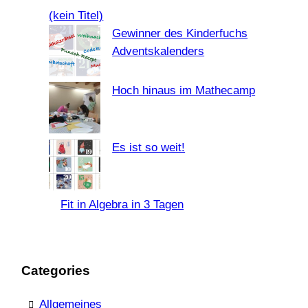
c
(kein Titel)
h
Gewinner des Kinderfuchs
Adventskalenders
Hoch hinaus im Mathecamp
Es ist so weit!
Fit in Algebra in 3 Tagen
Categories
Allgemeines