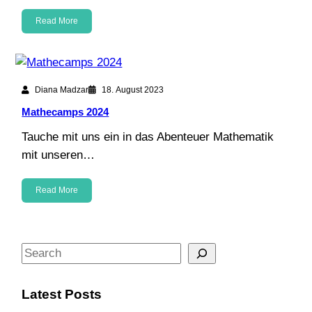
Read More
Diana Madzar
18. August 2023
Mathecamps 2024
Tauche mit uns ein in das Abenteuer Mathematik
mit unseren…
Read More
S
e
a
Latest Posts
r