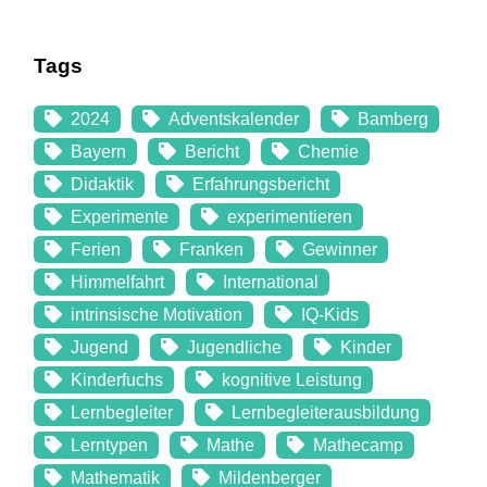
Tags
2024
Adventskalender
Bamberg
Bayern
Bericht
Chemie
Didaktik
Erfahrungsbericht
Experimente
experimentieren
Ferien
Franken
Gewinner
Himmelfahrt
International
intrinsische Motivation
IQ-Kids
Jugend
Jugendliche
Kinder
Kinderfuchs
kognitive Leistung
Lernbegleiter
Lernbegleiterausbildung
Lerntypen
Mathe
Mathecamp
Mathematik
Mildenberger