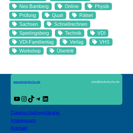
Neo Bamberg
Online
Physik
Prüfung
Quali
Rätsel
Sachsen
Schnellrechnen
Sperlingsberg
Technik
VDI
VDI-Familientag
Verlag
VHS
Workshop
Übertritt
www.kinderfuchs.de
info@kinderfuchs.de
YouTube
Instagram
TikTok
Telegram
LinkedIn
Datenschutzerklärung
Impressum
Kontakt