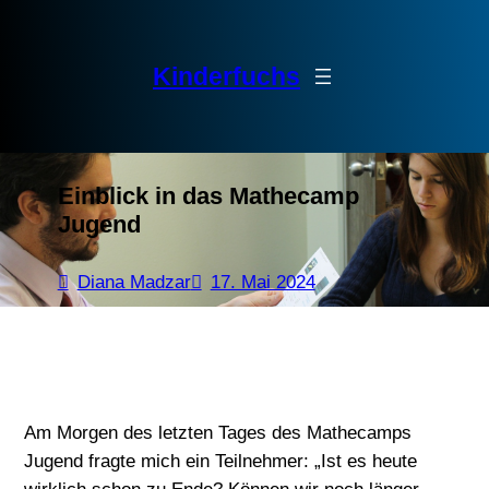
Zum
Inhalt
springen
Kinderfuchs
Einblick in das Mathecamp
Jugend
Diana Madzar
17. Mai 2024
Am Morgen des letzten Tages des Mathecamps
Jugend fragte mich ein Teilnehmer: „Ist es heute