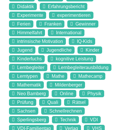
Didaktik
Erfahrungsbericht
Experimente
experimentieren
Ferien
Franken
Gewinner
Himmelfahrt
International
intrinsische Motivation
IQ-Kids
Jugend
Jugendliche
Kinder
Kinderfuchs
kognitive Leistung
Lernbegleiter
Lernbegleiterausbildung
Lerntypen
Mathe
Mathecamp
Mathematik
Mildenberger
Neo Bamberg
Online
Physik
Prüfung
Quali
Rätsel
Sachsen
Schnellrechnen
Sperlingsberg
Technik
VDI
VDI-Familientag
Verlag
VHS