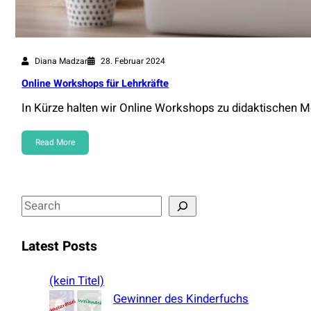
Diana Madzar
28. Februar 2024
Online Workshops für Lehrkräfte
In Kürze halten wir Online Workshops zu didaktischen 
Read More
S
e
a
Latest Posts
r
c
(kein Titel)
h
Gewinner des Kinderfuchs