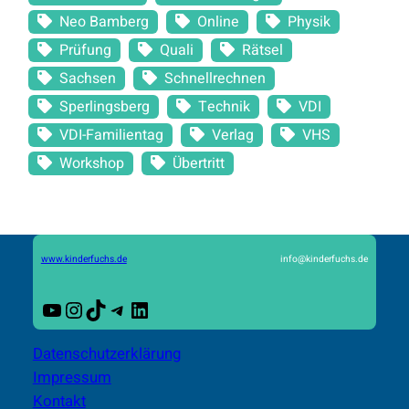
Neo Bamberg
Online
Physik
Prüfung
Quali
Rätsel
Sachsen
Schnellrechnen
Sperlingsberg
Technik
VDI
VDI-Familientag
Verlag
VHS
Workshop
Übertritt
www.kinderfuchs.de
info@kinderfuchs.de
YouTube
Instagram
TikTok
Telegram
LinkedIn
Datenschutzerklärung
Impressum
Kontakt