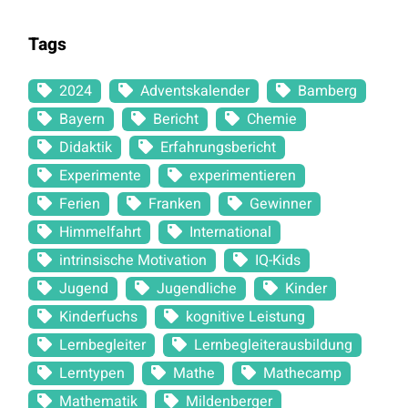
Tags
2024
Adventskalender
Bamberg
Bayern
Bericht
Chemie
Didaktik
Erfahrungsbericht
Experimente
experimentieren
Ferien
Franken
Gewinner
Himmelfahrt
International
intrinsische Motivation
IQ-Kids
Jugend
Jugendliche
Kinder
Kinderfuchs
kognitive Leistung
Lernbegleiter
Lernbegleiterausbildung
Lerntypen
Mathe
Mathecamp
Mathematik
Mildenberger