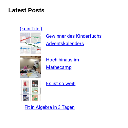
a
Latest Posts
r
c
(kein Titel)
h
Gewinner des Kinderfuchs
Adventskalenders
Hoch hinaus im
Mathecamp
Es ist so weit!
Fit in Algebra in 3 Tagen