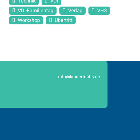
Technik
VDI
VDI-Familientag
Verlag
VHS
Workshop
Übertritt
info@kinderfuchs.de