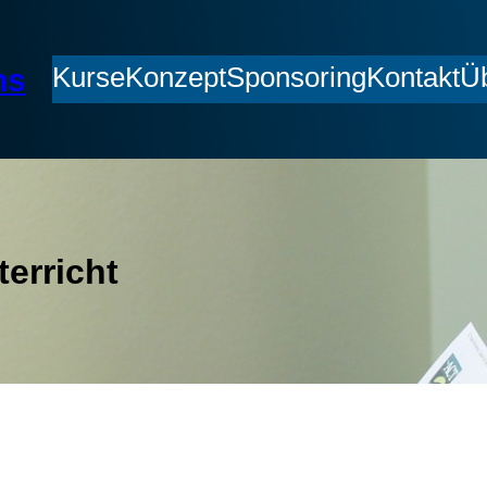
Kurse
Konzept
Sponsoring
Kontakt
Ü
hs
erricht