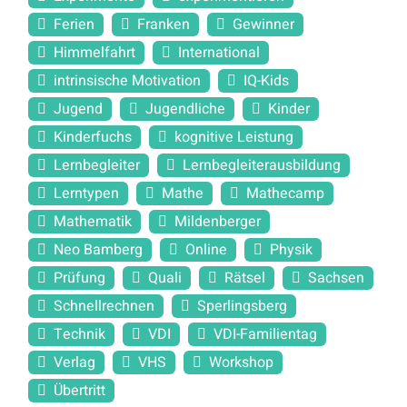
Ferien
Franken
Gewinner
Himmelfahrt
International
intrinsische Motivation
IQ-Kids
Jugend
Jugendliche
Kinder
Kinderfuchs
kognitive Leistung
Lernbegleiter
Lernbegleiterausbildung
Lerntypen
Mathe
Mathecamp
Mathematik
Mildenberger
Neo Bamberg
Online
Physik
Prüfung
Quali
Rätsel
Sachsen
Schnellrechnen
Sperlingsberg
Technik
VDI
VDI-Familientag
Verlag
VHS
Workshop
Übertritt