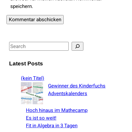
speichern.
S
e
a
Latest Posts
r
c
(kein Titel)
h
Gewinner des Kinderfuchs
Adventskalenders
Hoch hinaus im Mathecamp
Es ist so weit!
Fit in Algebra in 3 Tagen